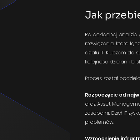
Jak przebi
Po dokładnej analizie
rozwiązania, które łą
działu IT. Kluczem do
kolejność działań i b
Proces został podzielo
Rozpoczęcie od naj
oraz
Asset Managem
zasobami. Dział IT zysk
problemów.
Wzmocnienie infrastr