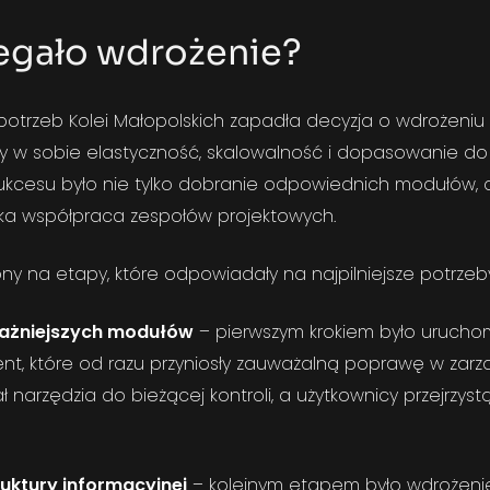
egało wdrożenie?
 potrzeb Kolei Małopolskich zapadła decyzja o wdrożeniu
czy w sobie elastyczność, skalowalność i dopasowanie d
 sukcesu było nie tylko dobranie odpowiednich modułów, 
liska współpraca zespołów projektowych.
ny na etapy, które odpowiadały na najpilniejsze potrzeby
ważniejszych modułów
– pierwszym krokiem było urucho
ent
, które od razu przyniosły zauważalną poprawę w zarzą
ał narzędzia do bieżącej kontroli, a użytkownicy przejrzyst
uktury informacyjnej
– kolejnym etapem było wdrożen