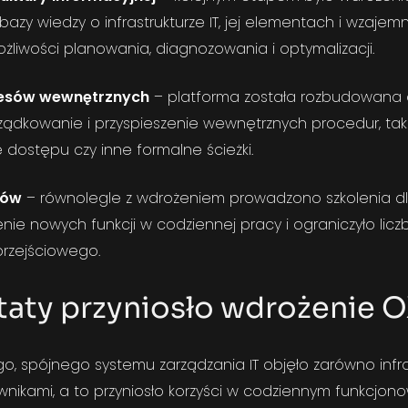
bazy wiedzy o infrastrukturze IT, jej elementach i wzaje
ożliwości planowania, diagnozowania i optymalizacji.
esów wewnętrznych
– platforma została rozbudowana 
rządkowanie i przyspieszenie wewnętrznych procedur, taki
dostępu czy inne formalne ścieżki.
ków
– równolegle z wdrożeniem prowadzono szkolenia dla 
ie nowych funkcji w codziennej pracy i ograniczyło li
przejściowego.
ltaty przyniosło wdrożenie 
 spójnego systemu zarządzania IT objęło zarówno infras
wnikami, a to przyniosło korzyści w codziennym funkcjono