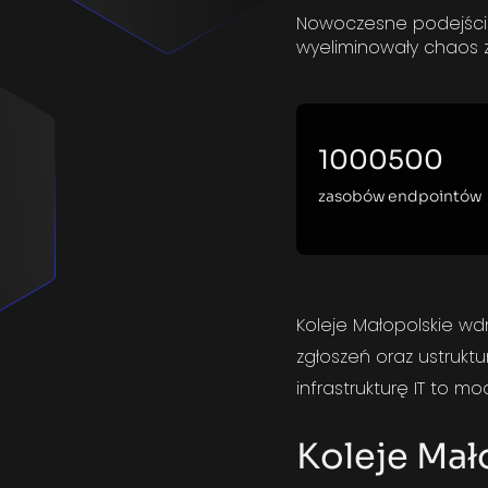
Nowoczesne podejście 
wyeliminowały chaos 
1000
500
zasobów
endpointów
Koleje Małopolskie wd
zgłoszeń oraz ustrukt
infrastrukturę IT to m
Koleje Mał