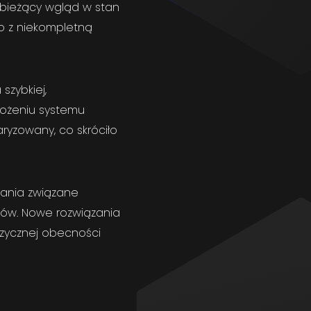
 bieżący wgląd w stan
o z niekompletną
szybkiej,
rożeniu systemu
ryzowany, co skróciło
wania związane
ków. Nowe rozwiązania
izycznej obecności