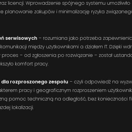
oraz licencji. Wprowadzenie spójnego systemu umożliwiło
ze planowanie zakupów i minimalizację ryzyka związaneg
eń serwisowych
– rozumiana jako potrzeba zapewnienia 
omunikacji między użytkownikami a działem IT. Dzięki wd
y proces – od zgłoszenia po rozwiązanie – został ustanda
ększyło komfort pracy.
 dla rozproszonego zespołu
– czyli odpowiedź na wyz
akterem pracy i geograficznym rozproszeniem użytkowni
czną pomoc techniczną na odległość, bez konieczności f
dej lokalizacji.