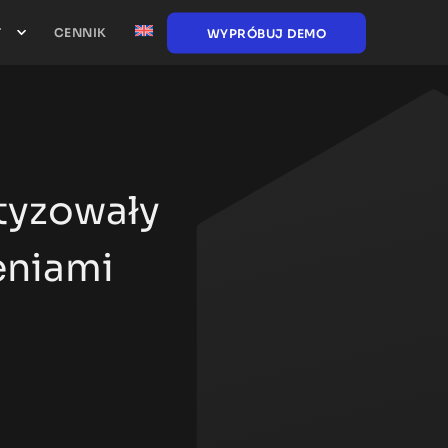
T
CENNIK
WYPRÓBUJ DEMO
tyzowały
eniami