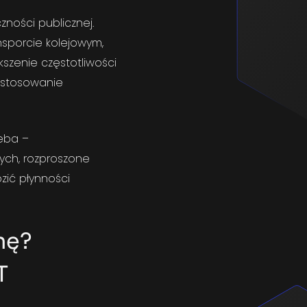
zności publicznej.
nsporcie kolejowym,
szenie częstotliwości
ostosowanie
zeba –
ych, rozproszone
zić płynności
nę?
T