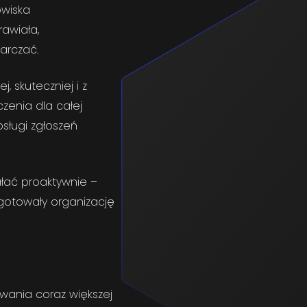
owiska
awiała,
arczać.
, skuteczniej i z
zenia dla całej
sługi zgłoszeń
ałać proaktywnie –
ygotowały organizację
wania coraz większej