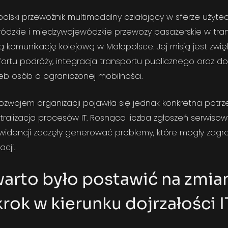
olski przewoźnik multimodalny działający w sferze użytec
wódzkie i międzywojewódzkie przewozy pasażerskie w tra
 komunikację kolejową w Małopolsce. Jej misją jest zwięk
ortu podróży, integracja transportu publicznego oraz d
zeb osób o ograniczonej mobilności.
zwojem organizacji pojawiła się jednak konkretna potr
ralizacja procesów IT. Rosnąca liczba zgłoszeń serwisow
ewidencji zaczęły generować problemy, które mogły zagro
cji.
arto było postawić na zmia
rok w kierunku dojrzałości I