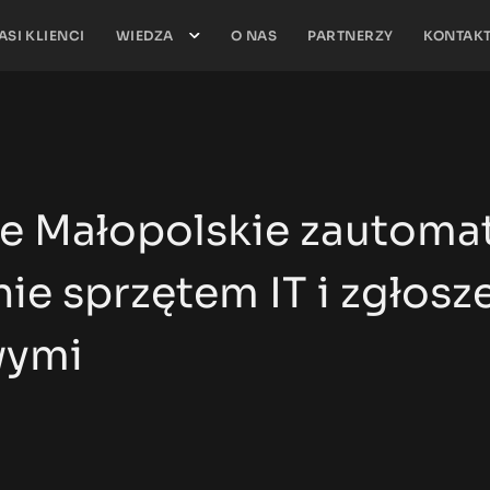
ASI KLIENCI
WIEDZA
O NAS
PARTNERZY
KONTAK
je Małopolskie zautoma
ie sprzętem IT i zgłosz
wymi