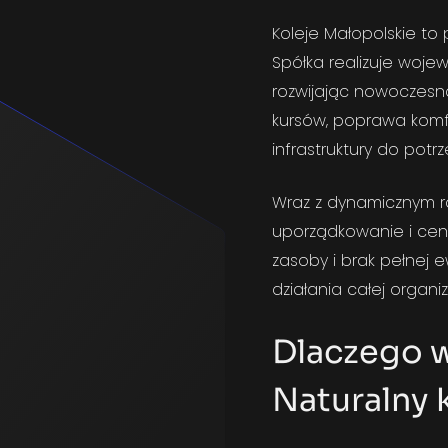
Koleje Małopolskie
to p
Spółka realizuje woje
rozwijając nowoczesną
kursów, poprawa komf
infrastruktury do potr
Wraz z dynamicznym ro
uporządkowanie i cent
zasoby i brak pełnej 
działania całej organiza
Dlaczego w
Naturalny k