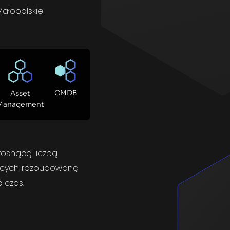
Małopolskie
CMDB
Asset
Management
rosnącą liczbą
ających rozbudowaną
ć czas.