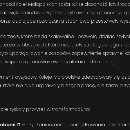
lności Kolei Małopolskich rosła także złożoność ich środ
az większa liczba urządzeń, użytkowników i procesów spr
brze działające rozwiązania stopniowo przestawały wyst
narzędzi, które będą skalowalne i pozwolą działać szybciej
łaszcza w obszarach, które nabierały strategicznego znac
 było uporządkowanie zasobów, zapewnienie sprawnej ob
o wsparcia pracowników, niezależnie od lokalizacji.
ent kryzysowy, Koleje Małopolskie zdecydowały się dzi
 które nie tylko usprawniły bieżącą pracę, ale także prz
óre zyskały priorytet w transformacji, to:
obami IT
– czyli konieczność uporządkowania i monitoro