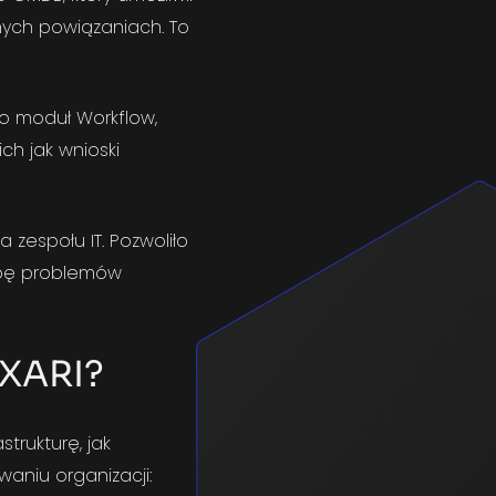
mnych powiązaniach. To
o moduł Workflow,
ch jak wnioski
zespołu IT. Pozwoliło
czbę problemów
OXARI?
trukturę, jak
waniu organizacji: