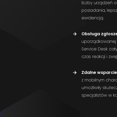
liczby urządzeń 
posiadania, leps
ewidencją.
Obsługa zgłosz
uporządkowanej k
Service Desk cał
czas reakcji i zwi
Zdalne wsparcie
z mobilnym char
umożliwiły skute
specjalistów w każ