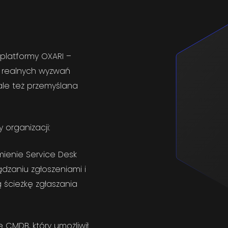
 platformy OXARI –
o realnych wyzwań
ale też przemyślana
 organizacji:
mienie
Service Desk
dzaniu zgłoszeniami i
ą ścieżkę zgłaszania
ie
CMDB
, który umożliwił