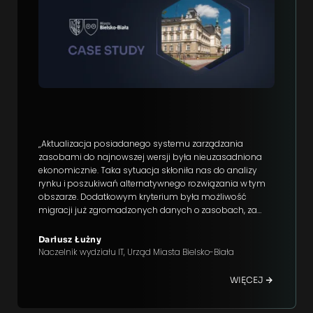
„Aktualizacja posiadanego systemu zarządzania
zasobami do najnowszej wersji była nieuzasadniona
ekonomicznie. Taka sytuacja skłoniła nas do analizy
rynku i poszukiwań alternatywnego rozwiązania w tym
obszarze. Dodatkowym kryterium była możliwość
migracji już zgromadzonych danych o zasobach, za
które Wydział Informatyki Urzędu Miejskiego odpowiada.
Efektem naszej weryﬁkacji było wdrożenie systemu
Dariusz Łużny
OXARI”
Naczelnik wydziału IT, Urząd Miasta Bielsko-Biała
WIĘCEJ