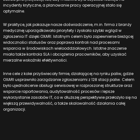
incydenty krytyczne, a planowanie pracy operacyjnej stało się
optymalne.
W praktyce, jak pokazuje nasze doświadczenie, m.in.
firma z branży
medycznej uporządkowała priorytety i zyskała szybki wgląd w
zgłoszenia IT dzięki OXARI
. Istotnym celem było zapewnienie bieżącej
widoczności statusów oraz poprawa kontroli nad procesami
wsparcia w środowiskach wielooddziałowych. Istotne znaczenie
miała także kontrola SLA i obciążenia pracowników, aby uzyskać
mierzalne wskaźniki efektywności.
Inne cele z kolei przyświecały firmie, działającej na rynku paliw, gdzie
OXARI
usprawniło zarządzanie zgłoszeniami z 128 stacji paliw
. Celem
było ujednolicenie obsługi serwisowej w rozproszonej strukturze oraz
wsparcie raportowania, audytowalność procesów i lepsze
wykorzystanie zasobów IT, co w dłuższej perspektywie przełożyło się na
większą przewidywalność, a także skalowalność działania całej
organizacji.