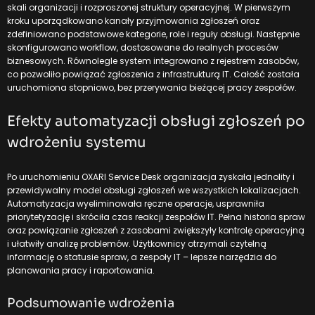
skali organizacji i rozproszonej struktury operacyjnej. W pierwszym
kroku uporządkowano kanały przyjmowania zgłoszeń oraz
zdefiniowano podstawowe kategorie, role i reguły obsługi. Następnie
skonfigurowano workflow, dostosowane do realnych procesów
biznesowych. Równolegle system integrowano z rejestrem zasobów,
co pozwoliło powiązać zgłoszenia z infrastrukturą IT. Całość została
uruchomiona stopniowo, bez przerywania bieżącej pracy zespołów.
Efekty automatyzacji obsługi zgłoszeń po
wdrożeniu systemu
Po uruchomieniu OXARI Service Desk organizacja zyskała jednolity i
przewidywalny model obsługi zgłoszeń we wszystkich lokalizacjach.
Automatyzacja wyeliminowała ręczne operacje, usprawniła
priorytetyzację i skróciła czas reakcji zespołów IT. Pełna historia spraw
oraz powiązanie zgłoszeń z zasobami zwiększyły kontrolę operacyjną
i ułatwiły analizę problemów. Użytkownicy otrzymali czytelną
informację o statusie spraw, a zespoły IT – lepsze narzędzia do
planowania pracy i raportowania.
Podsumowanie wdrożenia