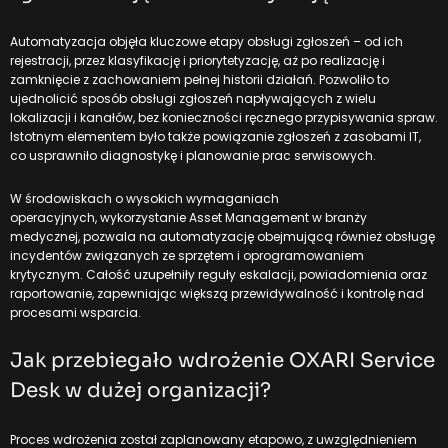
Automatyzacja objęła kluczowe etapy obsługi zgłoszeń – od ich
rejestracji, przez klasyfikację i priorytetyzację, aż po realizację i
zamknięcie z zachowaniem pełnej historii działań. Pozwoliło to
ujednolicić sposób obsługi zgłoszeń napływających z wielu
lokalizacji i kanałów, bez konieczności ręcznego przypisywania spraw.
Istotnym elementem było także powiązanie zgłoszeń z zasobami IT,
co usprawniło diagnostykę i planowanie prac serwisowych.
W środowiskach o wysokich wymaganiach
operacyjnych,
wykorzystanie Asset Management w branży
medycznej
, pozwala na automatyzację obejmującą również obsługę
incydentów związanych ze sprzętem i oprogramowaniem
krytycznym. Całość uzupełniły reguły eskalacji, powiadomienia oraz
raportowanie, zapewniając większą przewidywalność i kontrolę nad
procesami wsparcia.
Jak przebiegało wdrożenie OXARI Service
Desk w dużej organizacji?
Proces wdrożenia został zaplanowany etapowo, z uwzględnieniem