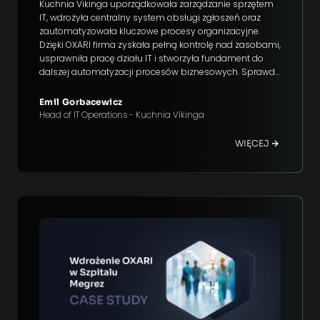
Kuchnia Vikinga uporządkowała zarządzanie sprzętem
IT, wdrożyła centralny system obsługi zgłoszeń oraz
zautomatyzowała kluczowe procesy organizacyjne.
Dzięki OXARI firma zyskała pełną kontrolę nad zasobami,
usprawniła pracę działu IT i stworzyła fundament do
dalszej automatyzacji procesów biznesowych. Sprawdź,
jakie efekty przyniosło wdrożenie i które funkcjonalności
okazały się najbardziej wartościowe.
Emil Gorbacewicz
Head of IT Operations - Kuchnia Vikinga
WIĘCEJ