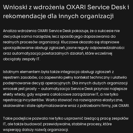
Wnioski z wdrożenia OXARI Service Desk i
rekomendacje dla innych organizacji
Analiza wdrożenia OXARI Service Desk pokazuje, że o sukcesie nie
decyduje samo narzędzie, lecz sposób jego dopasowania do
realnych procesów organizacji. Kluczowe okazało się stopniowe
uporządkowanie obsługi zgłoszeń, jasne reguły odpowiedzialności
oraz automatyzacja powtarzalnych działań, które wcześniej
obciążały zespoły IT.
Istotnym elementem była także integracja obsługi zgłoszeń z
rejestrem zasobów, co zapewniło pełny kontekst techniczny i ułatwiło
podejmowanie decyzji operacyjnych. Dla innych dużych organizacji
wniosek jest prosty – automatyzacja Service Desk przynosi najlepsze
efekty wtedy, gdy wspiera całościowe zarządzanie IT, a nie tylko
rejestrację incydentów. Warto stawiać na rozwiązania elastyczne,
skalowalne i stale optymalizowane wraz z potrzebami firmy, jak OXARI.
Takie podejście pozwala nie tylko usprawnić bieżącą pracę zespołów
IT, ale także budować przewidywalne, stabilne procesy, które
wspierają dalszy rozwój organizacji.