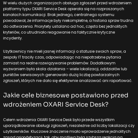
W wielu dużych organizacjach obsługa zgłoszeń przed wdrożeniem
platformy typu
OXARI Service Desk
opierała się na rozproszonych
kanałach komunikacji. Brak jednego, centralnego systemu
powodował, że informacje były niekompletne, a historia spraw trudna
do odtworzenia. Priorytety ustalano ad hoc, często bez jednolitych
kryteriów, co utrudniało reagowanie na faktycznie krytyczne
incydenty.
Użytkownicy nie mieli jasnej informacji o statusie swoich spraw, a
zespoły IT traciły czas, odpowiadając na niepotrzebne pytania
zamiast na realne rozwiązywanie problemów. Dodatkowym
wyzwaniem była skala działania – wiele lokalizacji, oddziałów lub
punktów serwisowych generowało dużą liczbę powtarzalnych
zgłoszeń, których nie dało się efektywnie analizować ani raportować.
Jakie cele biznesowe postawiono przed
wdrożeniem OXARI Service Desk?
Celem wdrożenia OXARI Service Desk było przede wszystkim
uporządkowanie obsługi zgłoszeń, niezależnie od liczby lokalizacji czy
użytkowników. Kluczowe znaczenie miało wprowadzenie jednolitych
zasad priorytetyzacji, tak, aby możliwa była szybsza reakcja na