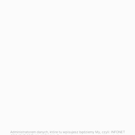
CMDB
Mobile Device Management
OXARI AI
ZASOBY
OXARI Account
Blog
Wiadomości
Webinary
OXARI
O nas
Nasi klienci
Partnerzy
Cennik
Kontakt
Administratorem danych, które tu wpisujesz będziemy My, czyli: INFONET
Copyright © 2025 Infonet Projekt SA