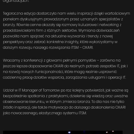
organizacjach.
Tegoroczna edycja dostarczyła nam wielu inspiracji dzięki wartościowym
panelom dyskusyjnym prowadzonym przez uznanych specjalistów z
branży. Równie cenne okazały się rozmowy kuluarowe i networking z
przedstawicielami firm z różnych sektorów. Wymiana doświadczeń
pozwoliła nam spojrzeć na aktualne wyzwania i trendy z nowej
perspektywy oraz zebrać konkretne insighty, które wykorzystamy w
dalszym rozwoju naszego rozwiązania ITSM – OXARI.
Wracamy z konferencji z głowami pełnymi pomysłów – zarówno na
jeszcze lepsze dopasowanie OXARI do realnych potrzeb zespołów IT, jak i
na rozwój nowych funkcjonalności, które mogą realnie usprawnić
codzienną pracę działów wsparcia, zarządzania usługami i operacji IT.
Udział w IT Manager of Tomorrow po raz kolejny potwierdził, jak ważne są
bezpośrednie spotkania z praktykami, dzielenie się wiedzą oraz uważne
obserwowanie kierunku, w którym zmierza branża. To dla nas nie tylko
źródło inspiracji, ale także motywacja do dalszego doskonalenia OXARI
jako nowoczesnego, elastycznego systemu ITSM.